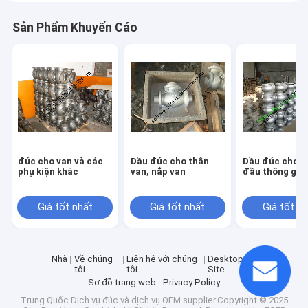
Sản Phẩm Khuyến Cáo
đúc cho van và các
Dầu đúc cho thân
Dầu đúc cho t
phụ kiện khác
van, nắp van
đầu thông gió
Giá tốt nhất
Giá tốt nhất
Giá tốt n
Nhà
Về chúng
Liên hệ với chúng
Desktop
tôi
tôi
Site
Sơ đồ trang web
Privacy Policy
Trung Quốc Dịch vụ đúc và dịch vụ OEM
supplier.Copyright © 2025