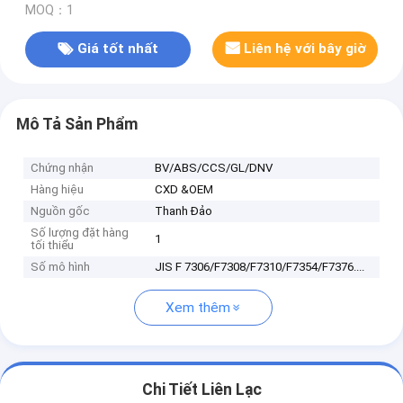
MOQ：1
Giá tốt nhất
Liên hệ với bây giờ
Mô Tả Sản Phẩm
Chứng nhận
BV/ABS/CCS/GL/DNV
Hàng hiệu
CXD &OEM
Nguồn gốc
Thanh Đảo
Số lượng đặt hàng
1
tối thiểu
Số mô hình
JIS F 7306/F7308/F7310/F7354/F7376....
Xem thêm
Chi Tiết Liên Lạc