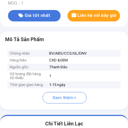
MOQ：1
Giá tốt nhất
Liên hệ với bây giờ
Mô Tả Sản Phẩm
Chứng nhận
BV/ABS/CCS/GL/DNV
Hàng hiệu
CXD &OEM
Nguồn gốc
Thanh Đảo
Số lượng đặt hàng
1
tối thiểu
Thời gian giao hàng
1-15 ngày
Xem thêm
Chi Tiết Liên Lạc