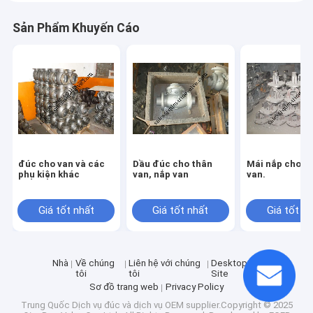
Sản Phẩm Khuyến Cáo
đúc cho van và các
Dầu đúc cho thân
Mái nắp cho s
phụ kiện khác
van, nắp van
van.
Giá tốt nhất
Giá tốt nhất
Giá tốt n
Nhà
Về chúng
Liên hệ với chúng
Desktop
tôi
tôi
Site
Sơ đồ trang web
Privacy Policy
Trung Quốc Dịch vụ đúc và dịch vụ OEM
supplier.Copyright © 2025