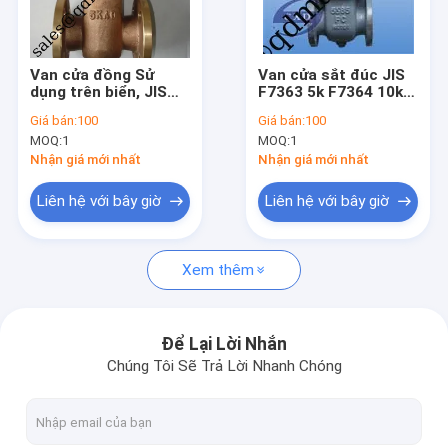
Tham quan nhà máy
Kiểm soát chất lượng
Van cửa đồng Sử
Van cửa sắt đúc JIS
dụng trên biển, JIS
F7363 5k F7364 10k
Liên hệ chúng tôi
F7367 F7368
F7369 16k
Giá bán:
100
Giá bán:
100
MOQ:
1
MOQ:
1
Yêu cầu báo giá
Nhận giá mới nhất
Nhận giá mới nhất
Liên hệ với bây giờ
Liên hệ với bây giờ
JIS Marine Bronze Valve
Xem thêm
JIS Marine Cast Iron Valve
JIS Marine Cast Steel Valve
Để Lại Lời Nhắn
Chúng Tôi Sẽ Trả Lời Nhanh Chóng
Đầu lỗ thông gió
Máy lọc nước biển, hộp bùn