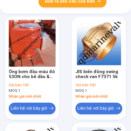
Đưa ra yêu cầu của bạn
Ống bơm đầu màu đỏ
JIS biển đồng swing
53ON cho bể dầu &
check van F7371 5k
khác
Giá bán:
100
Giá bán:
100
MOQ:
1
MOQ:
1
Nhận giá mới nhất
Nhận giá mới nhất
Liên hệ với bây giờ
Liên hệ với bây giờ