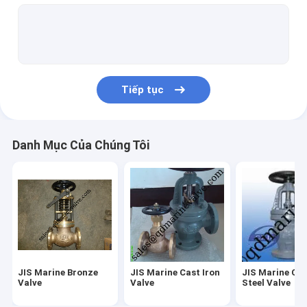
Van bướm JIS F7480
Đứng trên boong tàu biển
Dịch vụ đúc và dịch vụ OEM
Tiếp tục
Phụ tùng van
Các bộ phận thay thế đầu thông gió
Danh Mục Của Chúng Tôi
Các thiết bị phụ kiện khác cho tàu biển
Sách của Hiệp hội Cửa hàng Hàng hải IMPA
Kính nhìn-JIS F7218 F7234
Van đúc
JIS Marine Bronze
JIS Marine Cast Iron
JIS Marine Ca
Ventil chân bằng đồng biển
Valve
Valve
Steel Valve