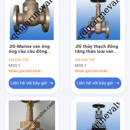
JIS-Marine van ống
JIS thủy thạch đồng
ống cầu cầu đồng
tăng thân loại van
F7334A F7334B
cửa F7367 5k F7368
Giá bán:
100
Giá bán:
100
10k
MOQ:
1
MOQ:
1
Nhận giá mới nhất
Nhận giá mới nhất
Liên hệ với bây giờ
Liên hệ với bây giờ
Nhà
Sản phẩm
Về chúng tôi