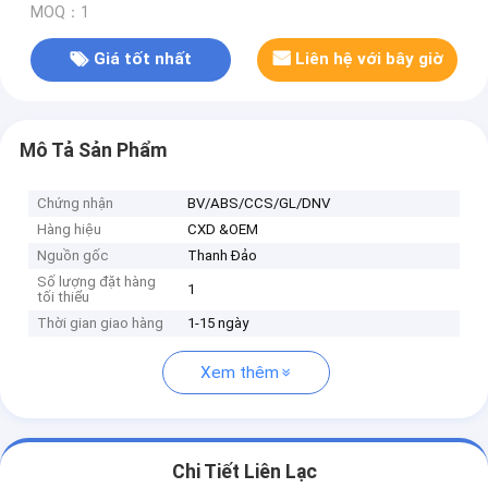
MOQ：1
Giá tốt nhất
Liên hệ với bây giờ
Mô Tả Sản Phẩm
Chứng nhận
BV/ABS/CCS/GL/DNV
Hàng hiệu
CXD &OEM
Nguồn gốc
Thanh Đảo
Số lượng đặt hàng
1
tối thiểu
Thời gian giao hàng
1-15 ngày
Xem thêm
Chi Tiết Liên Lạc