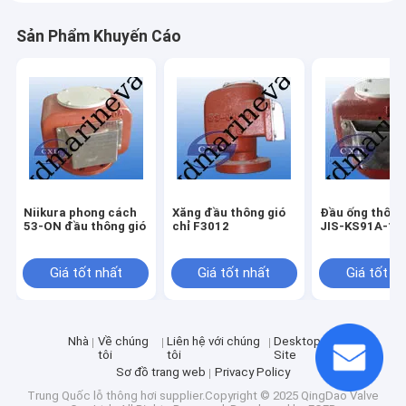
Sản Phẩm Khuyến Cáo
Niikura phong cách
Xăng đầu thông gió
Đầu ống thông
53-ON đầu thông gió
chỉ F3012
JIS-KS91A-12
Giá tốt nhất
Giá tốt nhất
Giá tốt n
Nhà
Về chúng
Liên hệ với chúng
Desktop
tôi
tôi
Site
Sơ đồ trang web
Privacy Policy
Trung Quốc lỗ thông hơi
supplier.Copyright © 2025 QingDao Valve